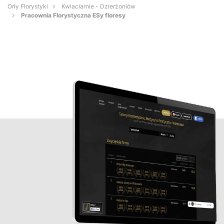
Orły Florystyki
Kwiaciarnie - Dzierżoniów
Pracownia Florystyczna ESy floresy