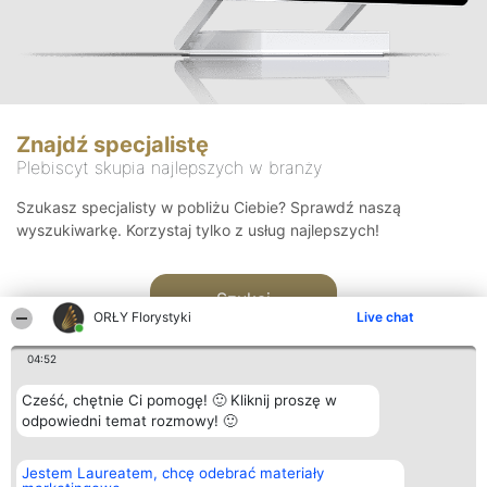
Znajdź specjalistę
Plebiscyt skupia najlepszych w branży
Szukasz specjalisty w pobliżu Ciebie? Sprawdź naszą
wyszukiwarkę. Korzystaj tylko z usług najlepszych!
Szukaj
ORŁY Florystyki
Live chat
04:52
Cześć, chętnie Ci pomogę! 🙂 Kliknij proszę w
odpowiedni temat rozmowy! 🙂
Organizator plebiscytu
Plebiscyt
Kontakt
Jestem Laureatem, chcę odebrać materiały
Bright Side Solutions sp. z o.
Laureaci
Kontakt