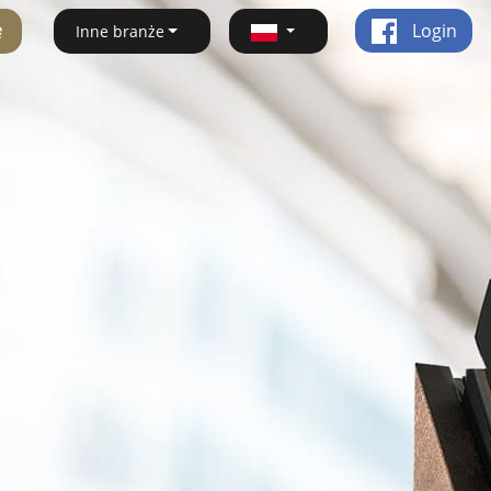
ę
Login
Inne branże