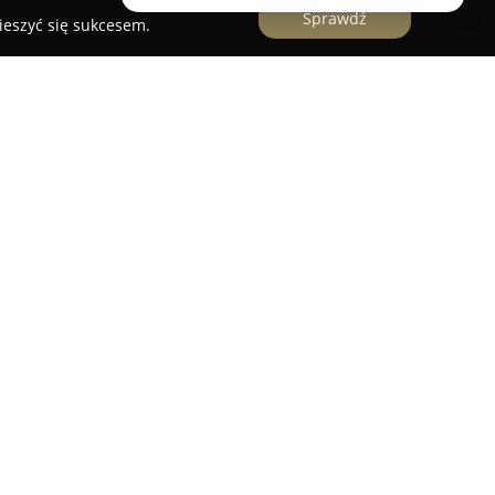
Sprawdź
ieszyć się sukcesem.
e się w Węgrowie, przy ul. Rynkowej 1, i stanowi
rm florystycznych. Firma specjalizuje się w
z kompozycji kwiatowych przeznaczonych na
e znajdują się aranżacje przeznaczone zarówno
i uroczystości zaręczynowe czy ostatnie
czne wykonywane są z dużym zaangażowaniem i
 traktowane są jako inspirujące wyzwania, do
atywnością.
cja indywidualnych oczekiwań oraz dostarczanie
yginalnych kompozycjach. Kwiaciarnia cieszy się