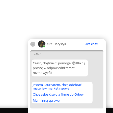
ORŁY Florystyki
Live chat
23:07
Cześć, chętnie Ci pomogę! 🙂 Kliknij
proszę w odpowiedni temat
rozmowy! 🙂
Jestem Laureatem, chcę odebrać
materiały marketingowe
Chcę zgłosić swoją firmę do Orłów
Mam inną sprawę