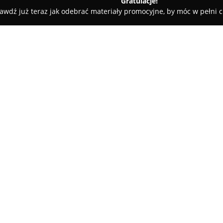
Gratulacje!
awdź już teraz jak odebrać materiały promocyjne, by móc w pełni c
arnia Kocimiętka
O firmie:
Kwiaciarnia Kocimiętka
znajduj
ważny punkt wśród lokalnych fi
przygotowywaniu bukietów ora
zróżnicowane okazje. W oferci
Pokaż więcej >>
na śluby, komunie, chrzty, jak 
pożegnania. Projekty florysty
pasją, a nietypowe zamówienia
których zespół podchodzi z kre
Priorytetem firmy jest realiza
klientom świeżych kwiatów w or