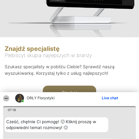
Znajdź specjalistę
Plebiscyt skupia najlepszych w branży
Szukasz specjalisty w pobliżu Ciebie? Sprawdź naszą
wyszukiwarkę. Korzystaj tylko z usług najlepszych!
Szukaj
ORŁY Florystyki
Live chat
07:18
Cześć, chętnie Ci pomogę! 🙂 Kliknij proszę w
odpowiedni temat rozmowy! 🙂
Organizator plebiscytu
Plebiscyt
Kontakt