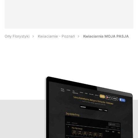
Orły Florystyki
Kwiaciarnie - Poznań
Kwiaciarnia MOJA PASJA