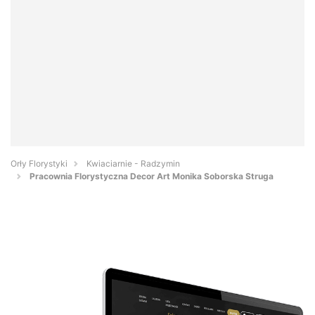
Orły Florystyki
Kwiaciarnie - Radzymin
Pracownia Florystyczna Decor Art Monika Soborska Struga