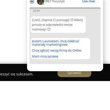
ORŁY Florystyki
Live chat
22:09
Cześć, chętnie Ci pomogę! 🙂 Kliknij
proszę w odpowiedni temat
rozmowy! 🙂
Jestem Laureatem, chcę odebrać
materiały marketingowe
Chcę zgłosić swoją firmę do Orłów
Mam inną sprawę
Sprawdź
ieszyć się sukcesem.