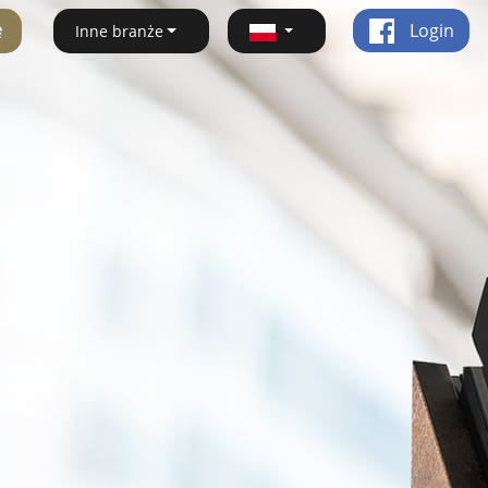
ę
Login
Inne branże