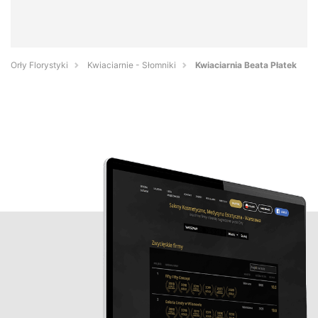
Orły Florystyki
Kwiaciarnie - Słomniki
Kwiaciarnia Beata Płatek