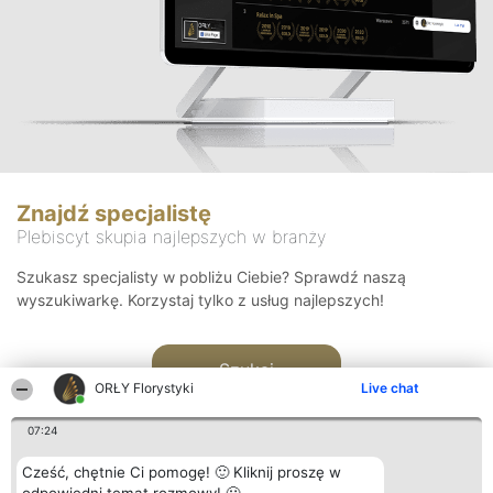
Znajdź specjalistę
Plebiscyt skupia najlepszych w branży
Szukasz specjalisty w pobliżu Ciebie? Sprawdź naszą
wyszukiwarkę. Korzystaj tylko z usług najlepszych!
Szukaj
ORŁY Florystyki
Live chat
07:24
Cześć, chętnie Ci pomogę! 🙂 Kliknij proszę w