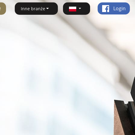
ę
Login
Inne branże