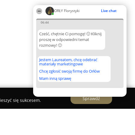
ORŁY Florystyki
Live chat
06:44
Cześć, chętnie Ci pomogę! 🙂 Kliknij
proszę w odpowiedni temat
rozmowy! 🙂
Jestem Laureatem, chcę odebrać
materiały marketingowe
Chcę zgłosić swoją firmę do Orłów
Mam inną sprawę
Sprawdź
ieszyć się sukcesem.