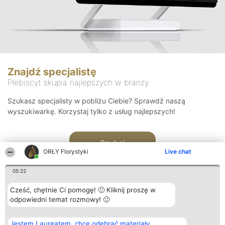
Znajdź specjalistę
Plebiscyt skupia najlepszych w branży
Szukasz specjalisty w pobliżu Ciebie? Sprawdź naszą
wyszukiwarkę. Korzystaj tylko z usług najlepszych!
Szukaj
ORŁY Florystyki
Live chat
05:22
Cześć, chętnie Ci pomogę! 🙂 Kliknij proszę w
odpowiedni temat rozmowy! 🙂
Organizator plebiscytu
Plebiscyt
Kontakt
Jestem Laureatem, chcę odebrać materiały
Bright Side Solutions sp. z o.
Laureaci
Kontakt