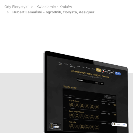
Orły Florystyki
Kwiaciarnie - Kraków
Hubert Lamański - ogrodnik, florysta, designer