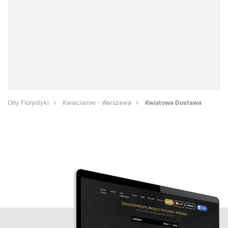
Orły Florystyki
Kwiaciarnie - Warszawa
Kwiatowa Dostawa