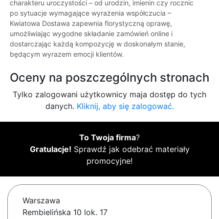
charakteru uroczystości – od urodzin, imienin czy rocznic
po sytuacje wymagające wyrażenia współczucia –
Kwiatowa Dostawa zapewnia florystyczną oprawę,
umożliwiając wygodne składanie zamówień online i
dostarczając każdą kompozycję w doskonałym stanie,
będącym wyrazem emocji klientów.
Oceny na poszczególnych stronach
Tylko zalogowani użytkownicy maja dostęp do tych
danych.
Kliknij, aby się zalogować.
To Twoja firma
?
Gratulacje!
Sprawdź jak odebrać materiały
promocyjne!
Warszawa
Rembielińska 10 lok. 17