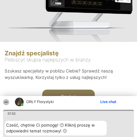
Znajdź specjalistę
Plebiscyt skupia najlepszych w branży
Szukasz specjalisty w pobliżu Ciebie? Sprawdź naszą
wyszukiwarkę. Korzystaj tylko z usług najlepszych!
Szukaj
ORŁY Florystyki
Live chat
01:52
Cześć, chętnie Ci pomogę! 🙂 Kliknij proszę w
odpowiedni temat rozmowy! 🙂