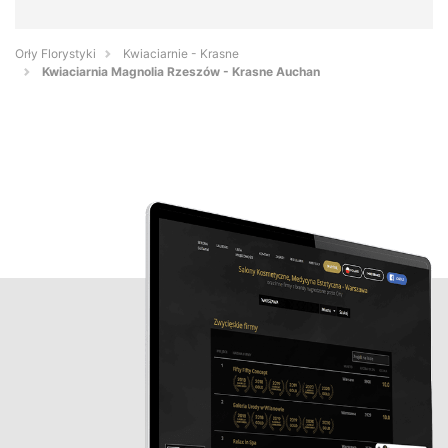
Orły Florystyki
Kwiaciarnie - Krasne
Kwiaciarnia Magnolia Rzeszów - Krasne Auchan