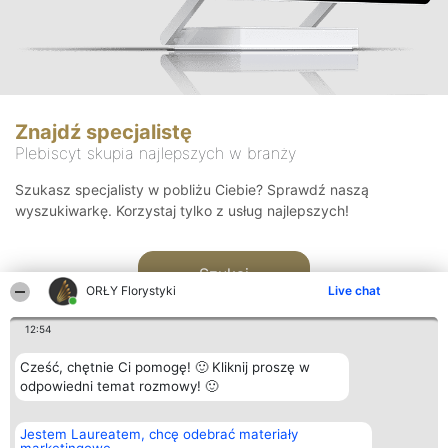
Znajdź specjalistę
Plebiscyt skupia najlepszych w branży
Szukasz specjalisty w pobliżu Ciebie? Sprawdź naszą
wyszukiwarkę. Korzystaj tylko z usług najlepszych!
Szukaj
ORŁY Florystyki
Live chat
12:54
Cześć, chętnie Ci pomogę! 🙂 Kliknij proszę w
odpowiedni temat rozmowy! 🙂
Organizator plebiscytu
Plebiscyt
Kontakt
Jestem Laureatem, chcę odebrać materiały
Bright Side Solutions sp. z o.
Laureaci
Kontakt