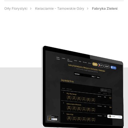
Orły Florystyki
Kwiaciarnie - Tarnowskie Góry
Fabryka Zieleni