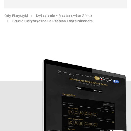
Orły Florystyki
Kwiaciarnie - Raciborowice Górne
Studio Florystyczne La Passion Edyta Nikodem