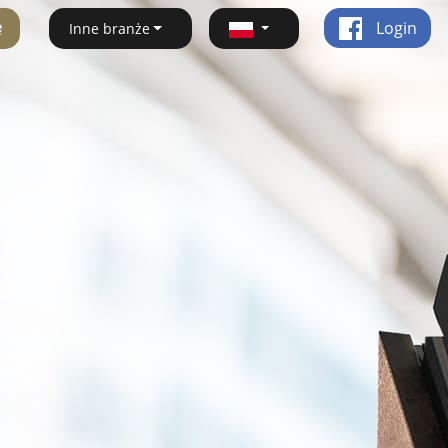
ę
Login
Inne branże