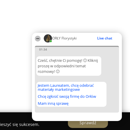
ORŁY Florystyki
Live chat
01:34
Cześć, chętnie Ci pomogę! 🙂 Kliknij
proszę w odpowiedni temat
rozmowy! 🙂
Jestem Laureatem, chcę odebrać
materiały marketingowe
Chcę zgłosić swoją firmę do Orłów
Mam inną sprawę
Sprawdź
ieszyć się sukcesem.