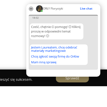
ORŁY Florystyki
Live chat
18:02
Cześć, chętnie Ci pomogę! 🙂 Kliknij
proszę w odpowiedni temat
rozmowy! 🙂
Jestem Laureatem, chcę odebrać
materiały marketingowe
Chcę zgłosić swoją firmę do Orłów
Mam inną sprawę
Sprawdź
ieszyć się sukcesem.