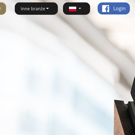
ę
Login
Inne branże