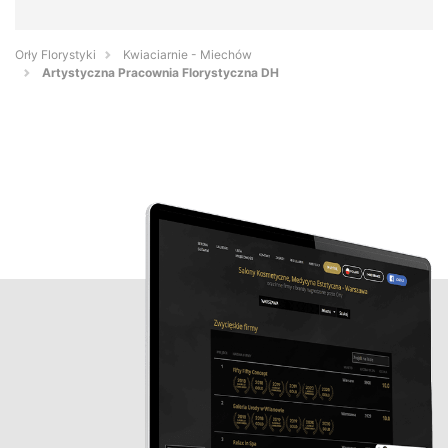
Orły Florystyki
Kwiaciarnie - Miechów
Artystyczna Pracownia Florystyczna DH