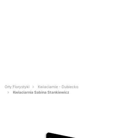
Orły Florystyki
Kwiaciarnie - Dubiecko
Kwiaciarnia Sabina Stankiewicz