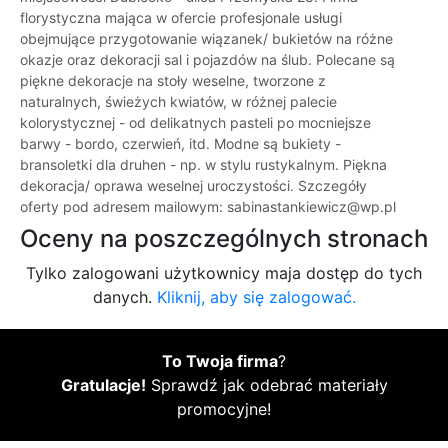
florystyczna mająca w ofercie profesjonale usługi
obejmujące przygotowanie wiązanek/ bukietów na różne
okazje oraz dekoracji sal i pojazdów na ślub. Polecane są
piękne dekoracje na stoły weselne, tworzone z
naturalnych, świeżych kwiatów, w różnej palecie
kolorystycznej - od delikatnych pasteli po mocniejsze
barwy - bordo, czerwień, itd. Modne są bukiety -
bransoletki dla druhen - np. w stylu rustykalnym. Piękna
dekoracja/ oprawa weselnej uroczystości. Szczegóły
oferty pod adresem mailowym: sabinastankiewicz@wp.pl
Oceny na poszczególnych stronach
Tylko zalogowani użytkownicy maja dostęp do tych
danych.
Kliknij, aby się zalogować.
To Twoja firma
?
Gratulacje!
Sprawdź jak odebrać materiały
promocyjne!