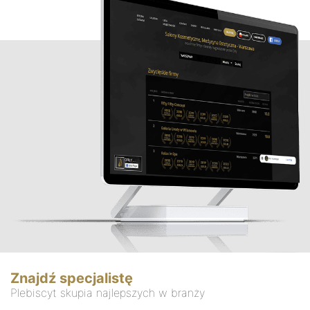
Znajdź specjalistę
Plebiscyt skupia najlepszych w branży