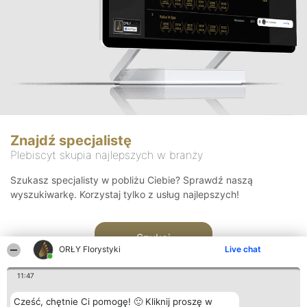
Znajdź specjalistę
Plebiscyt skupia najlepszych w branży
Szukasz specjalisty w pobliżu Ciebie? Sprawdź naszą
wyszukiwarkę. Korzystaj tylko z usług najlepszych!
Szukaj
ORŁY Florystyki
Live chat
11:47
Cześć, chętnie Ci pomogę! 🙂 Kliknij proszę w