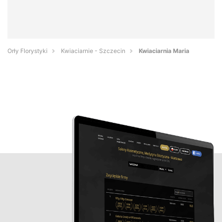
Orły Florystyki
Kwiaciarnie - Szczecin
Kwiaciarnia Maria