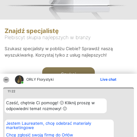
Znajdź specjalistę
Plebiscyt skupia najlepszych w branży
Szukasz specjalisty w pobliżu Ciebie? Sprawdź naszą
wyszukiwarkę. Korzystaj tylko z usług najlepszych!
Szukaj
ORŁY Florystyki
Live chat
11:22
Cześć, chętnie Ci pomogę! 🙂 Kliknij proszę w
odpowiedni temat rozmowy! 🙂
Organizator plebiscytu
Plebiscyt
Kontakt
Jestem Laureatem, chcę odebrać materiały
Bright Side Solutions sp. z o.
Laureaci
Kontakt
marketingowe
o. sp. k.
Lista
ul. Ruska 22
wszystkich
Chcę zgłosić swoją firmę do Orłów