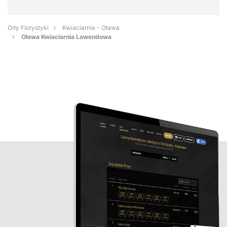
Orły Florystyki
Kwiaciarnie - Oława
Oława Kwiaciarnia Lawendowa