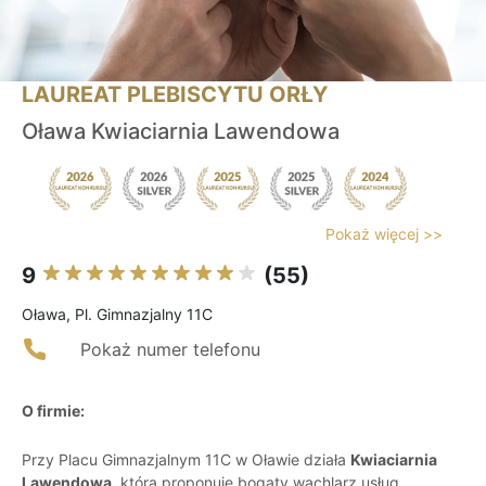
LAUREAT PLEBISCYTU ORŁY
Oława Kwiaciarnia Lawendowa
Pokaż więcej >>
9
(55)
Oława, Pl. Gimnazjalny 11C
Pokaż numer telefonu
O firmie:
Przy Placu Gimnazjalnym 11C w Oławie działa
Kwiaciarnia
Lawendowa
, która proponuje bogaty wachlarz usług