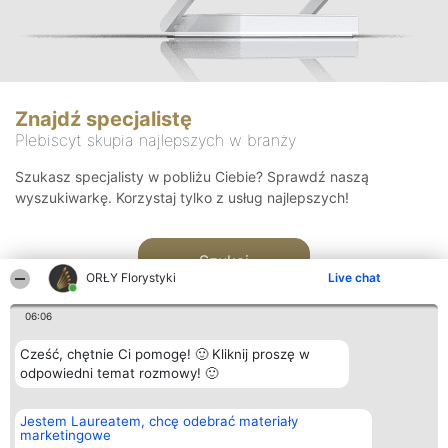
Znajdź specjalistę
Plebiscyt skupia najlepszych w branży
Szukasz specjalisty w pobliżu Ciebie? Sprawdź naszą
wyszukiwarkę. Korzystaj tylko z usług najlepszych!
Szukaj
ORŁY Florystyki
Live chat
06:06
Cześć, chętnie Ci pomogę! 🙂 Kliknij proszę w
odpowiedni temat rozmowy! 🙂
Organizator plebiscytu
Plebiscyt
Kontakt
Jestem Laureatem, chcę odebrać materiały
Bright Side Solutions sp. z o.
Laureaci
Kontakt
marketingowe
o. sp. k.
Lista