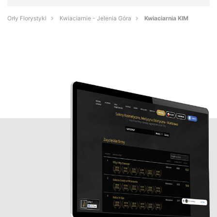
Orły Florystyki
Kwiaciarnie - Jelenia Góra
Kwiaciarnia KIM