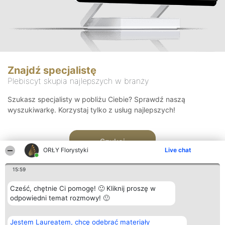
Znajdź specjalistę
Plebiscyt skupia najlepszych w branży
Szukasz specjalisty w pobliżu Ciebie? Sprawdź naszą
wyszukiwarkę. Korzystaj tylko z usług najlepszych!
Szukaj
ORŁY Florystyki
Live chat
15:59
Cześć, chętnie Ci pomogę! 🙂 Kliknij proszę w
odpowiedni temat rozmowy! 🙂
Organizator plebiscytu
Plebiscyt
Kontakt
Jestem Laureatem, chcę odebrać materiały
Bright Side Solutions sp. z o.
Laureaci
Kontakt