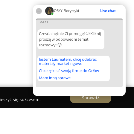
ORŁY Florystyki
Live chat
04:12
Cześć, chętnie Ci pomogę! 🙂 Kliknij
proszę w odpowiedni temat
rozmowy! 🙂
Jestem Laureatem, chcę odebrać
materiały marketingowe
Chcę zgłosić swoją firmę do Orłów
Mam inną sprawę
Sprawdź
ieszyć się sukcesem.