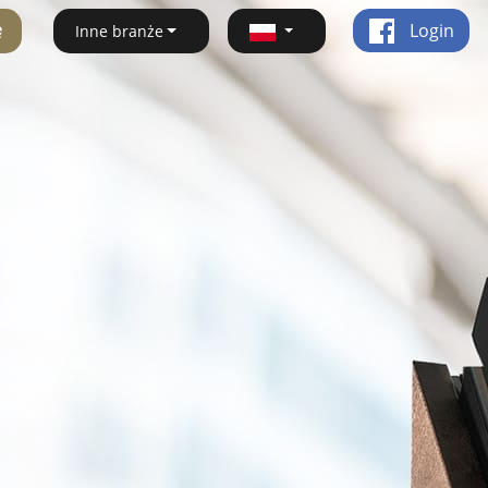
ę
Login
Inne branże