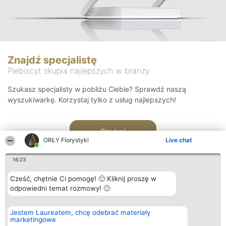
Znajdź specjalistę
Plebiscyt skupia najlepszych w branży
Szukasz specjalisty w pobliżu Ciebie? Sprawdź naszą
wyszukiwarkę. Korzystaj tylko z usług najlepszych!
Szukaj
ORŁY Florystyki
Live chat
16:23
Cześć, chętnie Ci pomogę! 🙂 Kliknij proszę w
odpowiedni temat rozmowy! 🙂
Organizator plebiscytu
Plebiscyt
Kontakt
Jestem Laureatem, chcę odebrać materiały
Bright Side Solutions sp. z o.
Laureaci
Kontakt
marketingowe
o. sp. k.
Lista