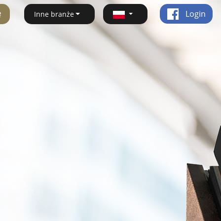
ę
Login
Inne branże