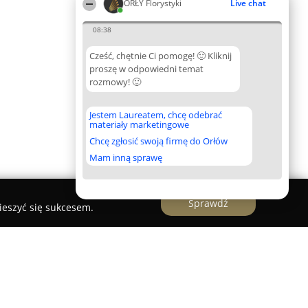
ORŁY Florystyki
Live chat
08:38
Cześć, chętnie Ci pomogę! 🙂 Kliknij
proszę w odpowiedni temat
rozmowy! 🙂
Jestem Laureatem, chcę odebrać
materiały marketingowe
Chcę zgłosić swoją firmę do Orłów
Mam inną sprawę
Sprawdź
ieszyć się sukcesem.