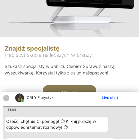
Znajdź specjalistę
Plebiscyt skupia najlepszych w branży
Szukasz specjalisty w pobliżu Ciebie? Sprawdź naszą
wyszukiwarkę. Korzystaj tylko z usług najlepszych!
Szukaj
ORŁY Florystyki
Live chat
13:04
Cześć, chętnie Ci pomogę! 🙂 Kliknij proszę w
odpowiedni temat rozmowy! 🙂
Organizator plebiscytu
Plebiscyt
Kontakt