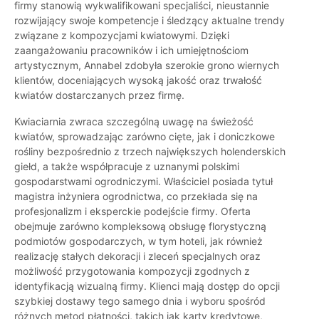
firmy stanowią wykwalifikowani specjaliści, nieustannie
rozwijający swoje kompetencje i śledzący aktualne trendy
związane z kompozycjami kwiatowymi. Dzięki
zaangażowaniu pracowników i ich umiejętnościom
artystycznym, Annabel zdobyła szerokie grono wiernych
klientów, doceniających wysoką jakość oraz trwałość
kwiatów dostarczanych przez firmę.
Kwiaciarnia zwraca szczególną uwagę na świeżość
kwiatów, sprowadzając zarówno cięte, jak i doniczkowe
rośliny bezpośrednio z trzech największych holenderskich
giełd, a także współpracuje z uznanymi polskimi
gospodarstwami ogrodniczymi. Właściciel posiada tytuł
magistra inżyniera ogrodnictwa, co przekłada się na
profesjonalizm i eksperckie podejście firmy. Oferta
obejmuje zarówno kompleksową obsługę florystyczną
podmiotów gospodarczych, w tym hoteli, jak również
realizację stałych dekoracji i zleceń specjalnych oraz
możliwość przygotowania kompozycji zgodnych z
identyfikacją wizualną firmy. Klienci mają dostęp do opcji
szybkiej dostawy tego samego dnia i wyboru spośród
różnych metod płatności, takich jak karty kredytowe,