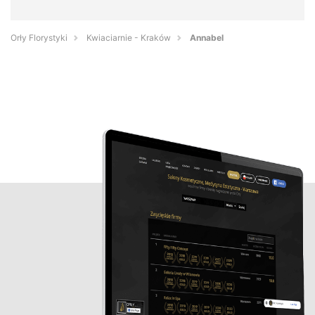
Orły Florystyki
Kwiaciarnie - Kraków
Annabel