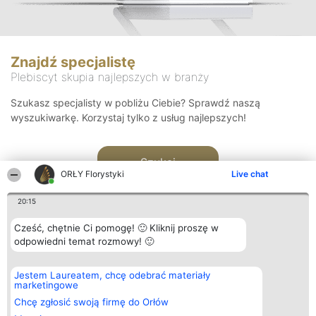
Znajdź specjalistę
Plebiscyt skupia najlepszych w branży
Szukasz specjalisty w pobliżu Ciebie? Sprawdź naszą
wyszukiwarkę. Korzystaj tylko z usług najlepszych!
Szukaj
ORŁY Florystyki
Live chat
20:15
Cześć, chętnie Ci pomogę! 🙂 Kliknij proszę w
odpowiedni temat rozmowy! 🙂
Organizator plebiscytu
Plebiscyt
Kontakt
Jestem Laureatem, chcę odebrać materiały
Bright Side Solutions sp. z o.
Laureaci
Kontakt
marketingowe
o. sp. k.
Lista
ul. Ruska 22
wszystkich
Chcę zgłosić swoją firmę do Orłów
Wrocław 50-079
Laureatów