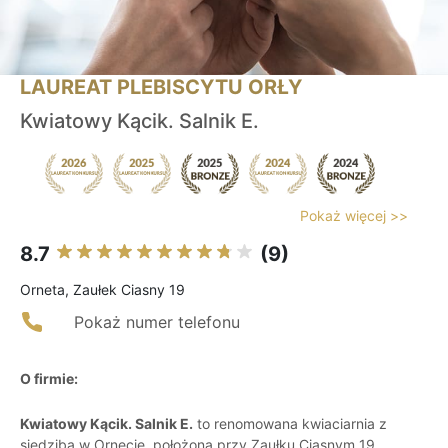
LAUREAT PLEBISCYTU ORŁY
Kwiatowy Kącik. Salnik E.
Pokaż więcej >>
8.7
(9)
Orneta, Zaułek Ciasny 19
Pokaż numer telefonu
O firmie:
Kwiatowy Kącik. Salnik E.
to renomowana kwiaciarnia z
siedzibą w Ornecie, położona przy Zaułku Ciasnym 19.