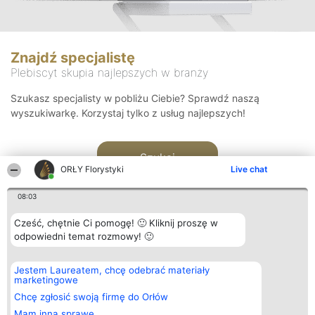
Znajdź specjalistę
Plebiscyt skupia najlepszych w branży
Szukasz specjalisty w pobliżu Ciebie? Sprawdź naszą
wyszukiwarkę. Korzystaj tylko z usług najlepszych!
Szukaj
ORŁY Florystyki
Live chat
08:03
Cześć, chętnie Ci pomogę! 🙂 Kliknij proszę w
odpowiedni temat rozmowy! 🙂
Organizator plebiscytu
Plebiscyt
Kontakt
Jestem Laureatem, chcę odebrać materiały
Bright Side Solutions sp. z o.
Laureaci
Kontakt
marketingowe
o. sp. k.
Lista
ul. Ruska 22
wszystkich
Chcę zgłosić swoją firmę do Orłów
Wrocław 50-079
Laureatów
Mam inną sprawę
KRS 0000749100 | Regon
Zasady