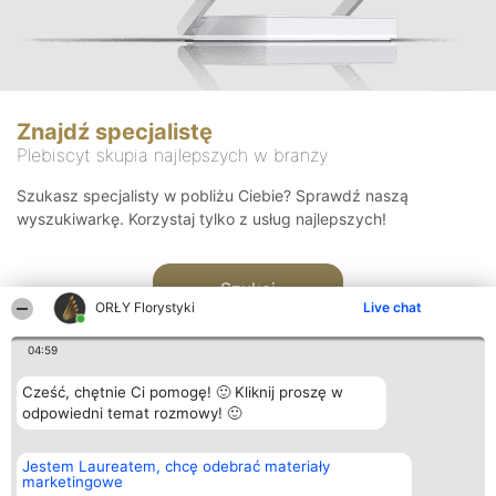
Znajdź specjalistę
Plebiscyt skupia najlepszych w branży
Szukasz specjalisty w pobliżu Ciebie? Sprawdź naszą
wyszukiwarkę. Korzystaj tylko z usług najlepszych!
Szukaj
ORŁY Florystyki
Live chat
04:59
Cześć, chętnie Ci pomogę! 🙂 Kliknij proszę w
odpowiedni temat rozmowy! 🙂
Organizator plebiscytu
Plebiscyt
Kontakt
Jestem Laureatem, chcę odebrać materiały
Bright Side Solutions sp. z o.
Laureaci
Kontakt
marketingowe
o. sp. k.
Lista