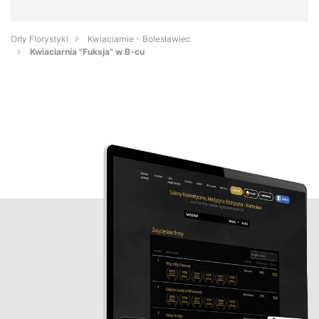
Orły Florystyki
Kwiaciarnie - Bolesławiec
Kwiaciarnia "Fuksja" w B-cu