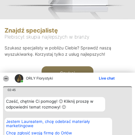
Znajdź specjalistę
Plebiscyt skupia najlepszych w branży
Szukasz specjalisty w pobliżu Ciebie? Sprawdź naszą
wyszukiwarkę. Korzystaj tylko z usług najlepszych!
Szukaj
ORŁY Florystyki
Live chat
02:45
Cześć, chętnie Ci pomogę! 🙂 Kliknij proszę w
odpowiedni temat rozmowy! 🙂
Organizator plebiscytu
Plebiscyt
Kontakt
Jestem Laureatem, chcę odebrać materiały
Bright Side Solutions sp. z o.
Laureaci
Kontakt
marketingowe
o. sp. k.
Lista
ul. Ruska 22
wszystkich
Chcę zgłosić swoją firmę do Orłów