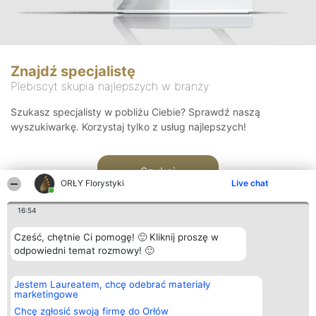
Znajdź specjalistę
Plebiscyt skupia najlepszych w branży
Szukasz specjalisty w pobliżu Ciebie? Sprawdź naszą
wyszukiwarkę. Korzystaj tylko z usług najlepszych!
Szukaj
ORŁY Florystyki
Live chat
16:54
Cześć, chętnie Ci pomogę! 🙂 Kliknij proszę w
odpowiedni temat rozmowy! 🙂
Organizator plebiscytu
Plebiscyt
Kontakt
Jestem Laureatem, chcę odebrać materiały
Bright Side Solutions sp. z o.
Laureaci
Kontakt
marketingowe
o. sp. k.
Lista
ul. Ruska 22
wszystkich
Chcę zgłosić swoją firmę do Orłów