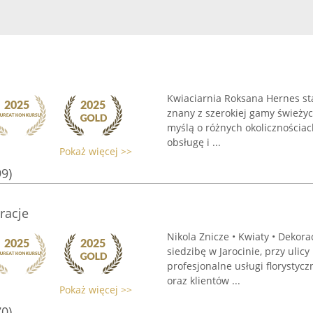
Kwiaciarnia Roksana Hernes sta
znany z szerokiej gamy świeży
myślą o różnych okolicznościac
obsługę i ...
Pokaż więcej >>
99)
racje
Nikola Znicze • Kwiaty • Dekor
siedzibę w Jarocinie, przy uli
profesjonalne usługi florystyc
oraz klientów ...
Pokaż więcej >>
70)