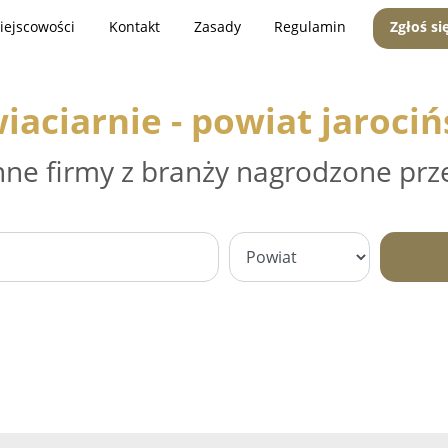
iejscowości
Kontakt
Zasady
Regulamin
Zgłoś si
iaciarnie - powiat jarociń
nne firmy z branży nagrodzone prz