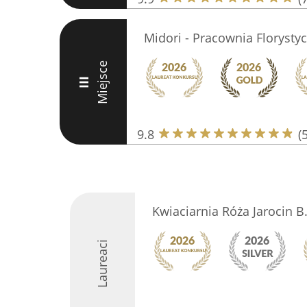
Midori - Pracownia Florysty
Miejsce
III
9.8
(
Kwiaciarnia Róża Jarocin B
Laureaci