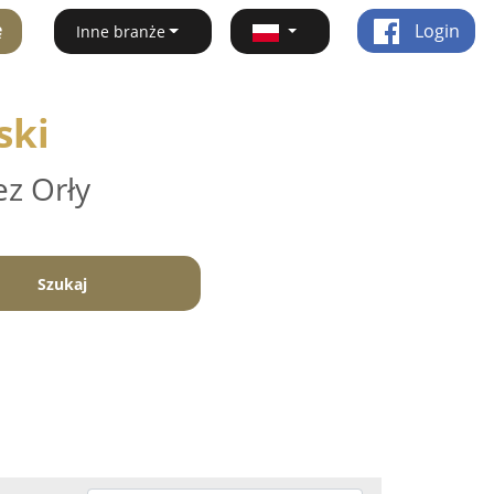
ę
Login
Inne branże
ski
ez Orły
Szukaj