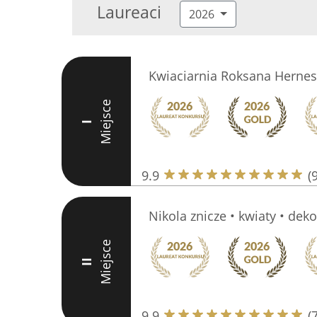
Laureaci
2026
Kwiaciarnia Roksana Hernes
Miejsce
I
9.9
(
Nikola znicze • kwiaty • deko
Miejsce
II
9.9
(